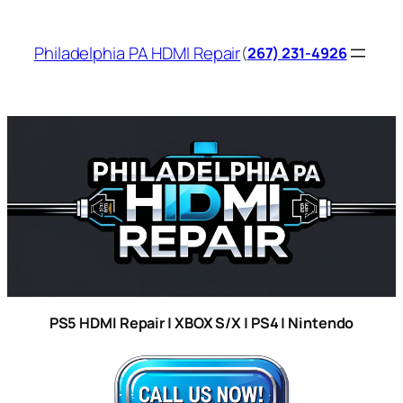
Skip
to
Philadelphia PA HDMI Repair
(
267) 231-4926
content
PS5 HDMI Repair | XBOX S/X | PS4 | Nintendo